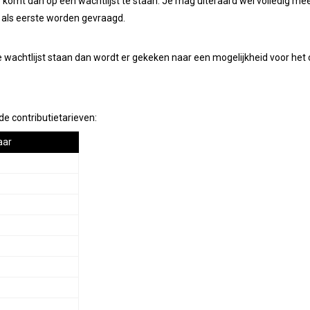
mt dan op een wachtlijst te staan. Je mag uiteraard wel volledig meed
 je als eerste worden gevraagd.
de wachtlijst staan dan wordt er gekeken naar een mogelijkheid voor he
e contributietarieven:
aar