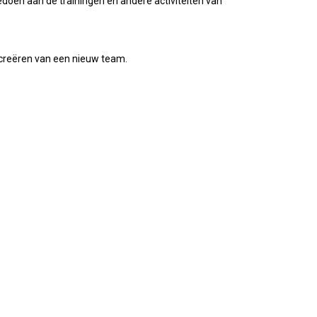
oen aan de trainingen en andere activiteiten van
t creëren van een nieuw team.