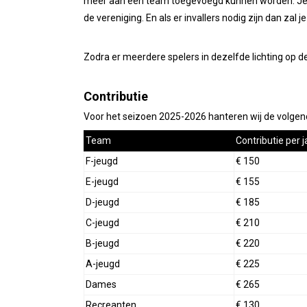
meer aan een team toegevoegd kunnen worden. Je ko
de vereniging. En als er invallers nodig zijn dan zal
Zodra er meerdere spelers in dezelfde lichting op 
Contributie
Voor het seizoen 2025-2026 hanteren wij de volgend
Team
Contributie per j
F-jeugd
€ 150
E-jeugd
€ 155
D-jeugd
€ 185
C-jeugd
€ 210
B-jeugd
€ 220
A-jeugd
€ 225
Dames
€ 265
Recreanten
€ 130