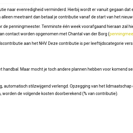
ibutie naar evenredigheid verminderd. Hierbij wordt er vanuit gegaan dat
n alleen meetraint dan betaal je contributie vanaf de start van het nieu
r de penningmeester. Tenminste één week voorafgaand hieraan zal hier
r kan contact worden opgenomen met Chantal van der Borg (
penningmee
contributie aan het NHV. Deze contributie is per leeftijdscategorie vers
met handbal. Maar mocht je toch andere plannen hebben voor komend sei
 automatisch stilzwijgend verlengd. Opzegging van het lidmaatschap dient
en, worden de volgende kosten doorberekend (% van contributie).