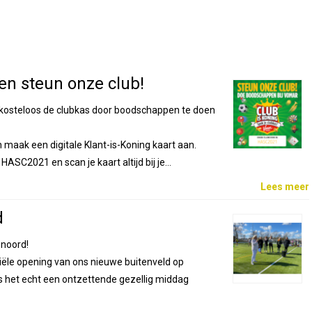
n steun onze club!
kosteloos de clubkas door boodschappen te doen
maak een digitale Klant-is-Koning kaart aan.
ASC2021 en scan je kaart altijd bij je…
Lees meer
d
enoord!
iciële opening van ons nieuwe buitenveld op
s het echt een ontzettende gezellig middag