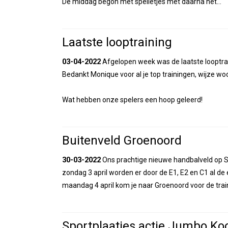
De middag begon met spelletjes met daarna het…
Laatste looptraining
03-04-2022
Afgelopen week was de laatste looptra
Bedankt Monique voor al je top trainingen, wijze woorde
Wat hebben onze spelers een hoop geleerd!
Buitenveld Groenoord
30-03-2022
Ons prachtige nieuwe handbalveld op Sp
zondag 3 april worden er door de E1, E2 en C1 al de
maandag 4 april kom je naar Groenoord voor de trai
Sportplaatjes actie Jumbo Koo