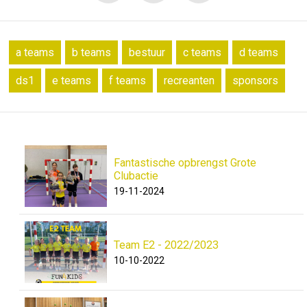
a teams
b teams
bestuur
c teams
d teams
ds1
e teams
f teams
recreanten
sponsors
Fantastische opbrengst Grote
Clubactie
19-11-2024
Team E2 - 2022/2023
10-10-2022